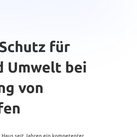
Schutz für
d Umwelt bei
ng von
fen
r Haus seit Jahren ein kompetenter