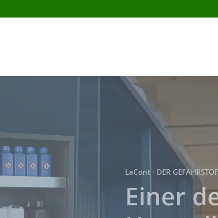
Video-
Player
LaCont - DER GEFAHRSTO
Jedes L