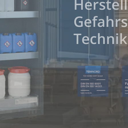
kann g
gelöst 