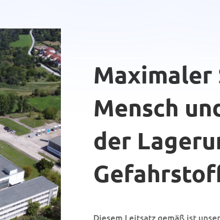
Maximaler 
Mensch un
der Lageru
Gefahrstof
Diesem Leitsatz gemäß ist unse