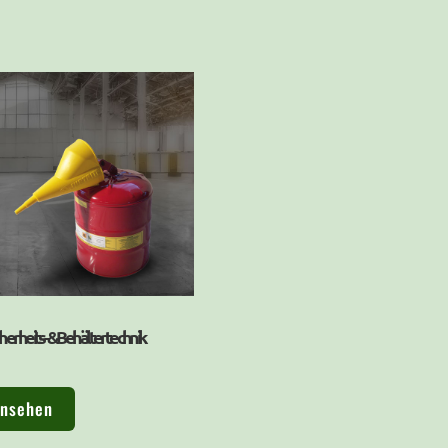
cherheits- & Behältertechnik
ansehen