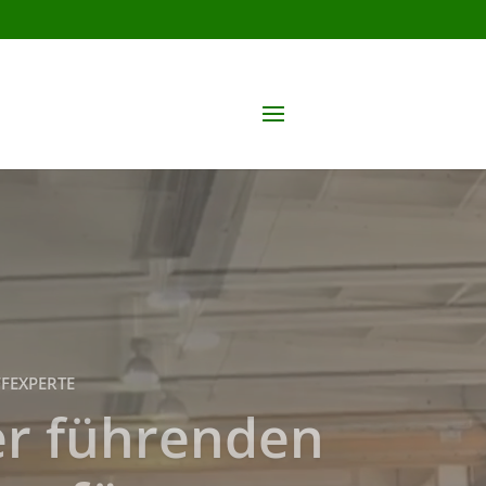
FFEXPERTE
agerproblem