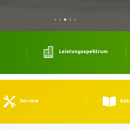

Leistungsspektrum


Service
Kat