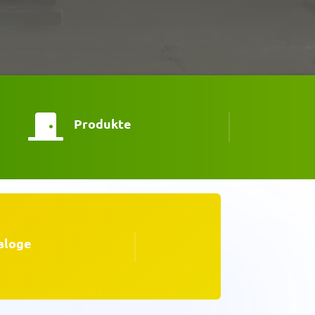

Produkte
aloge