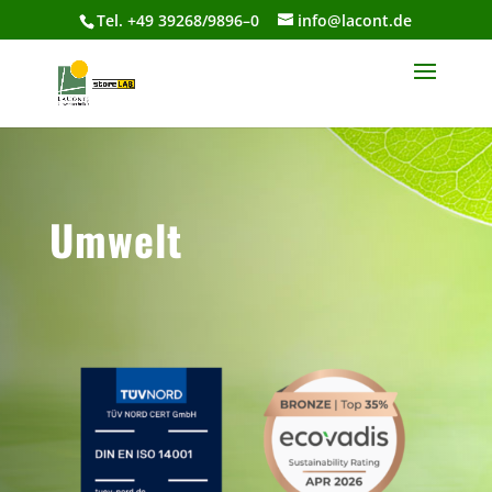
Tel. +49 39268/9896–0
info@lacont.de
Umwelt